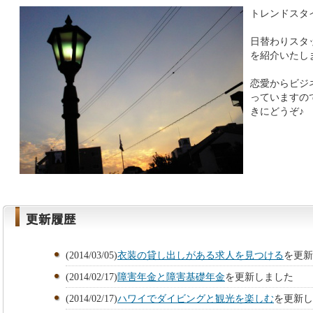
トレンドスタ
日替わりスタ
を紹介いたし
恋愛からビジ
っていますの
きにどうぞ♪
(2014/03/05)
衣装の貸し出しがある求人を見つける
を更新
(2014/02/17)
障害年金と障害基礎年金
を更新しました
(2014/02/17)
ハワイでダイビングと観光を楽しむ
を更新し