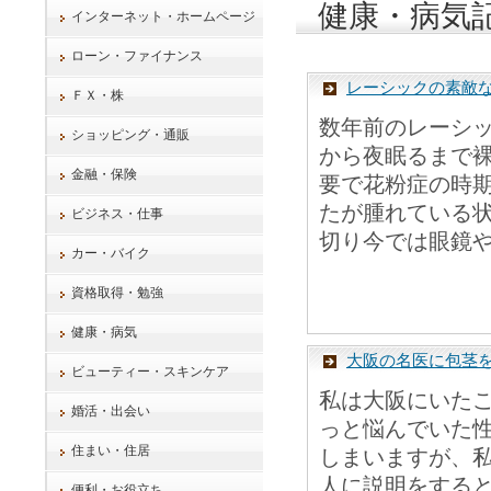
健康・病気
インターネット・ホームページ
ローン・ファイナンス
レーシックの素敵
ＦＸ・株
数年前のレーシ
ショッピング・通販
から夜眠るまで
金融・保険
要で花粉症の時
たが腫れている
ビジネス・仕事
切り今では眼鏡や
カー・バイク
資格取得・勉強
健康・病気
大阪の名医に包茎
ビューティー・スキンケア
私は大阪にいた
婚活・出会い
っと悩んでいた
住まい・住居
しまいますが、
人に説明をする
便利・お役立ち