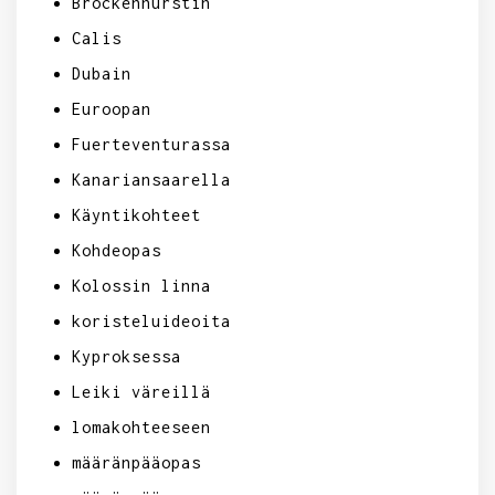
Brockenhurstin
Calis
Dubain
Euroopan
Fuerteventurassa
Kanariansaarella
Käyntikohteet
Kohdeopas
Kolossin linna
koristeluideoita
Kyproksessa
Leiki väreillä
lomakohteeseen
määränpääopas