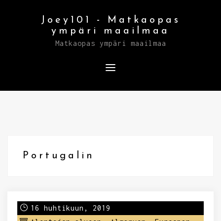
Skip
Joey101 - Matkaopas
to
ympäri maailmaa
content
Matkaopas ympäri maailmaa
Portugalin
16 huhtikuun, 2019