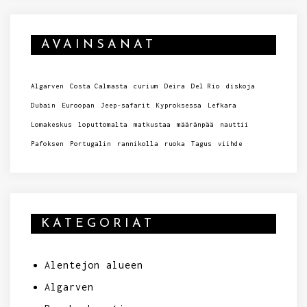
AVAINSANAT
Algarven
Costa Calmasta
curium
Deira
Del Rio
diskoja
Dubain
Euroopan
Jeep-safarit
Kyproksessa
Lefkara
Lomakeskus
loputtomalta
matkustaa
määränpää
nauttii
Pafoksen
Portugalin
rannikolla
ruoka
Tagus
viihde
KATEGORIAT
Alentejon alueen
Algarven