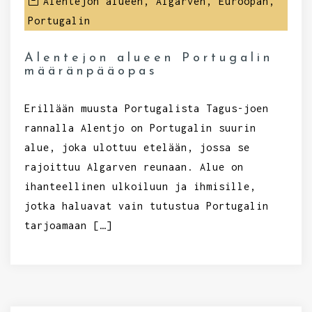
Alentejon alueen
,
Algarven
,
Euroopan
,
Portugalin
Alentejon alueen Portugalin
määränpääopas
Erillään muusta Portugalista Tagus-joen
rannalla Alentjo on Portugalin suurin
alue, joka ulottuu etelään, jossa se
rajoittuu Algarven reunaan. Alue on
ihanteellinen ulkoiluun ja ihmisille,
jotka haluavat vain tutustua Portugalin
tarjoamaan […]