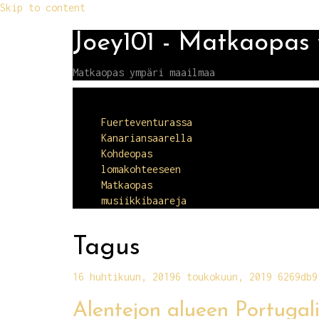
Skip to content
Joey101 - Matkaopas
Matkaopas ympäri maailmaa
Menu
Fuerteventurassa
Kanariansaarella
Kohdeopas
lomakohteeseen
Matkaopas
musiikkibaareja
Tagus
16 huhtikuun, 2019
6 toukokuun, 2019
6269db9
Alentejon alueen Portuga