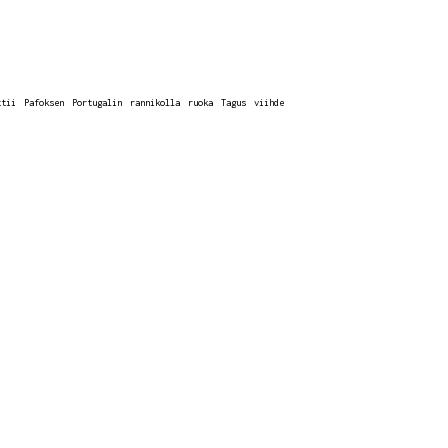
ttii
Pafoksen
Portugalin
rannikolla
ruoka
Tagus
viihde