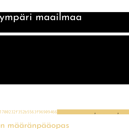
 ympäri maailmaa
1700232f352b5563f96909466
Alentejon alueen
,
Algarven
,
Eur
lin määränpääopas