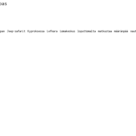
pas
pan
Jeep-safarit
Kyproksessa
Lefkara
Lomakeskus
loputtomalta
matkustaa
määränpää
nau