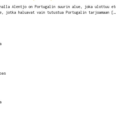
nalla Alentjo on Portugalin suurin alue, joka ulottuu et
e, jotka haluavat vain tutustua Portugalin tarjoamaan […
a
pas
a