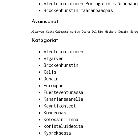
Alentejon alueen Portugalin määränpääo
Brockenhurstin määränpääopas
Avainsanat
Algarven
Costa Calmasta
curium
Deira
Del Rio
diskoja
Dubain
Euroo
Kategoriat
Alentejon alueen
Algarven
Brockenhurstin
Calis
Dubain
Euroopan
Fuerteventurassa
Kanariansaarella
Käyntikohteet
Kohdeopas
Kolossin linna
koristeluideoita
Kyproksessa