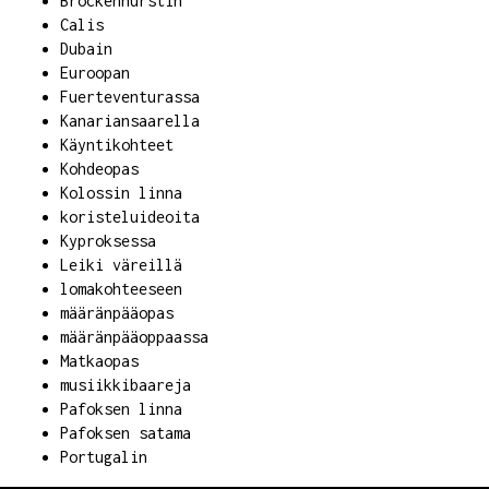
Brockenhurstin
Calis
Dubain
Euroopan
Fuerteventurassa
Kanariansaarella
Käyntikohteet
Kohdeopas
Kolossin linna
koristeluideoita
Kyproksessa
Leiki väreillä
lomakohteeseen
määränpääopas
määränpääoppaassa
Matkaopas
musiikkibaareja
Pafoksen linna
Pafoksen satama
Portugalin