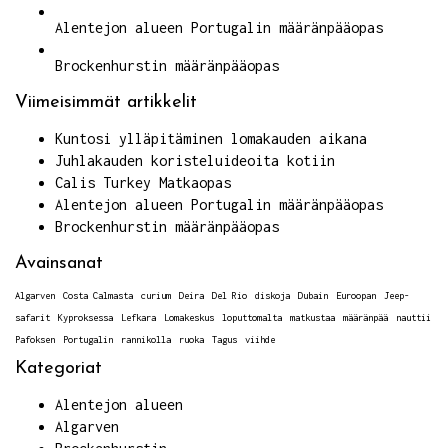
Alentejon alueen Portugalin määränpääopas
Brockenhurstin määränpääopas
Viimeisimmät artikkelit
Kuntosi ylläpitäminen lomakauden aikana
Juhlakauden koristeluideoita kotiin
Calis Turkey Matkaopas
Alentejon alueen Portugalin määränpääopas
Brockenhurstin määränpääopas
Avainsanat
Algarven
Costa Calmasta
curium
Deira
Del Rio
diskoja
Dubain
Euroopan
Jeep-
safarit
Kyproksessa
Lefkara
Lomakeskus
loputtomalta
matkustaa
määränpää
nauttii
Pafoksen
Portugalin
rannikolla
ruoka
Tagus
viihde
Kategoriat
Alentejon alueen
Algarven