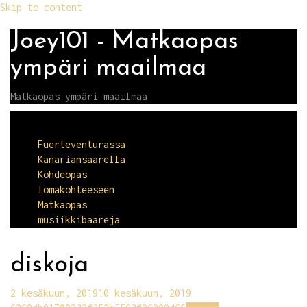
Skip to content
Joey101 - Matkaopas
ympäri maailmaa
Matkaopas ympäri maailmaa
Menu
Fuerteventurassa
Kanariansaarella
Kohdeopas
lomakohteeseen
Matkaopas
musiikkibaareja
diskoja
2 kesäkuun, 2019
10 kesäkuun, 2019