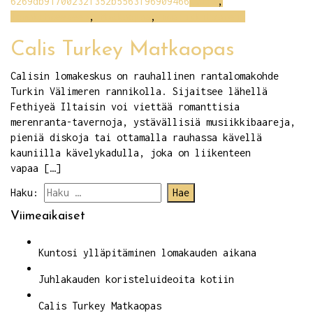
6269db91700232f352b5563f96909466
Calis
,
lomakohteeseen
,
Matkaopas
,
musiikkibaareja
Calis Turkey Matkaopas
Calisin lomakeskus on rauhallinen rantalomakohde
Turkin Välimeren rannikolla. Sijaitsee lähellä
Fethiyeä Iltaisin voi viettää romanttisia
merenranta-tavernoja, ystävällisiä musiikkibaareja,
pieniä diskoja tai ottamalla rauhassa kävellä
kauniilla kävelykadulla, joka on liikenteen
vapaa […]
Haku:
Viimeaikaiset
Kuntosi ylläpitäminen lomakauden aikana
Juhlakauden koristeluideoita kotiin
Calis Turkey Matkaopas