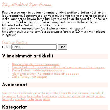
Käyntikohteet Kyproksessa
Kyproksessa on niin paljon hämmästyttäviä paikkoja, jotka näyttävät
loputtomalta. Seuraavassa on vain muutamia niistä ihanista paikoista,
jotka kannattaa käydä lomallasi Kyproksen kauniilla saarella. Pafoksen
satama Pafoksen linna Pafoksen mosaiikit curium Kolossin linna
Nikosia Cedar Valley Choirokitian Lefkara
https://www.touropia.com/best-places-to-visit-in-cyprus/
https://theculturetrip.com/europe/cyprus/articles/20-must-visit-places-
in-cyprus/
Continue Reading
Haku:
Viimeisimmät artikkelit
Brockenhurstin määränpääopas
Costa Calma Kanariansaarella Fuerteventurassa - Kohdeopas
Deira Dubain määränpääoppaassa
Alentejon alueen Portugalin määränpääopas
Calis Turkey Matkaopas
Avainsanat
Algarven
Costa Calmasta
curium
Deira
Del Rio
diskoja
Dubain
Euroopan
Jeep-safarit
Kyproksessa
Lefkara
Lomakeskus
loputtomalta
matkustaa
määränpää
nauttii
Pafoksen
Portugalin
rannikolla
ruoka
Tagus
viihde
Kategoriat