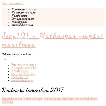
Skip to content
Fuerteventurassa
Kanariansaarella
Kohdeopas
lomakohteeseen
Matkaopas
musiikkibaareja
Joey101 - Matkaopas ympäri
maailmaa
Matkaopas ympäri maailmaa
Fuerteventurassa
Kanariansaarella
Kohdeopas
lomakohteeseen
Matkaopas
musiikkibaareja
Kuukausi: tammikuu 2017
Käyntikohteet
Kolossin linna
Kyproksessa
Pafoksen linna
Pafoksen
satama