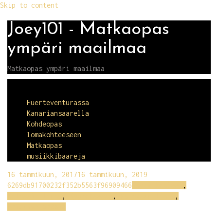
Skip to content
Joey101 - Matkaopas
ympäri maailmaa
Matkaopas ympäri maailmaa
Menu
Fuerteventurassa
Kanariansaarella
Kohdeopas
lomakohteeseen
Matkaopas
musiikkibaareja
16 tammikuun, 2017
16 tammikuun, 2019
6269db91700232f352b5563f96909466
Käyntikohteet
,
Kolossin linna
,
Kyproksessa
,
Pafoksen linna
,
Pafoksen satama