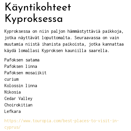
Käyntikohteet
Kyproksessa
Kyproksessa on niin paljon hämmästyttäviä paikkoja,
jotka näyttävät loputtomalta. Seuraavassa on vain
muutamia niistä ihanista paikoista, jotka kannattaa
käydä lomallasi Kyproksen kauniilla saarella.
Pafoksen satama
Pafoksen linna
Pafoksen mosaiikit
curium
Kolossin linna
Nikosia
Cedar Valley
Choirokitian
Lefkara
https://www.touropia.com/best-places-to-visit-in-
cyprus/