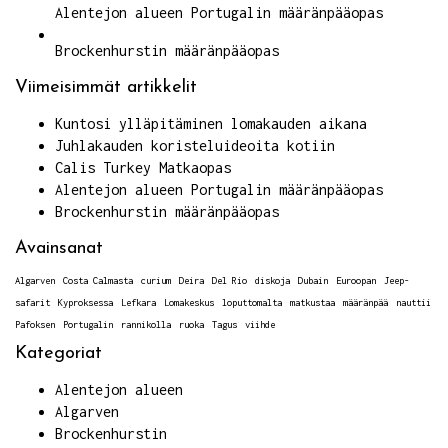
Alentejon alueen Portugalin määränpääopas
Brockenhurstin määränpääopas
Viimeisimmät artikkelit
Kuntosi ylläpitäminen lomakauden aikana
Juhlakauden koristeluideoita kotiin
Calis Turkey Matkaopas
Alentejon alueen Portugalin määränpääopas
Brockenhurstin määränpääopas
Avainsanat
Algarven
Costa Calmasta
curium
Deira
Del Rio
diskoja
Dubain
Euroopan
Jeep-
safarit
Kyproksessa
Lefkara
Lomakeskus
loputtomalta
matkustaa
määränpää
nauttii
Pafoksen
Portugalin
rannikolla
ruoka
Tagus
viihde
Kategoriat
Alentejon alueen
Algarven
Brockenhurstin