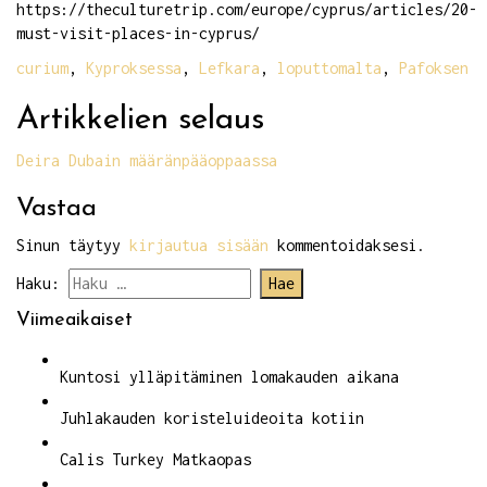
https://theculturetrip.com/europe/cyprus/articles/20-
must-visit-places-in-cyprus/
curium
,
Kyproksessa
,
Lefkara
,
loputtomalta
,
Pafoksen
Artikkelien selaus
Deira Dubain määränpääoppaassa
Vastaa
Sinun täytyy
kirjautua sisään
kommentoidaksesi.
Haku:
Viimeaikaiset
Kuntosi ylläpitäminen lomakauden aikana
Juhlakauden koristeluideoita kotiin
Calis Turkey Matkaopas