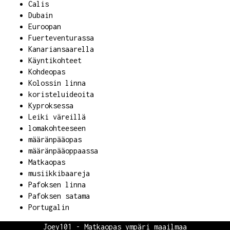
Calis
Dubain
Euroopan
Fuerteventurassa
Kanariansaarella
Käyntikohteet
Kohdeopas
Kolossin linna
koristeluideoita
Kyproksessa
Leiki väreillä
lomakohteeseen
määränpääopas
määränpääoppaassa
Matkaopas
musiikkibaareja
Pafoksen linna
Pafoksen satama
Portugalin
Joey101 - Matkaopas ympäri maailmaa